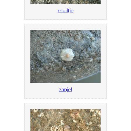
muiltje
zanjel