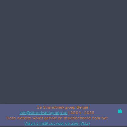
De Strandwerkgroep België |
info@strandwerkgroep.be
| 2004 - 2026
Deze website wordt gehost en medebeheerd door het
Vlaams Instituut voor de Zee (VLIZ)