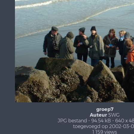
groep7
Auteur
SWG
JPG bestand
- 94.54 kB
- 640 x 4
toegevoegd op 2002-03-0
1 159 views