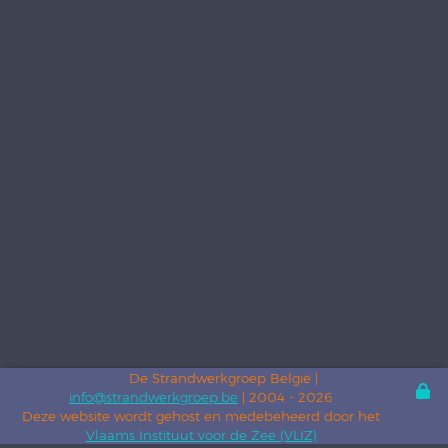
De Strandwerkgroep België |
info@strandwerkgroep.be
| 2004 - 2026
Deze website wordt gehost en medebeheerd door het
Vlaams Instituut voor de Zee (VLIZ)