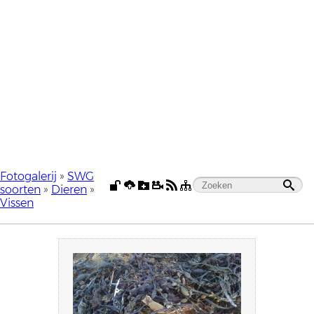
Fotogalerij
»
SWG
soorten
»
Dieren
»
Vissen