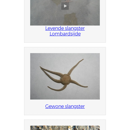
Levende slangster
Lombardsijde
Gewone slangster