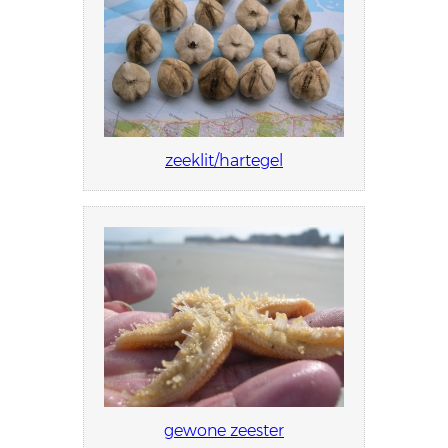
zeeklit/hartegel
gewone zeester