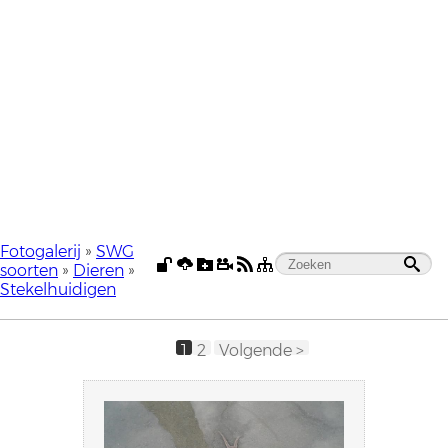
Fotogalerij
»
SWG
soorten
»
Dieren
»
Stekelhuidigen
1
2
Volgende >