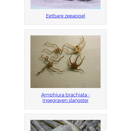
Eetbare zeeappel
Amphiura brachiata -
Ingegraven slangster