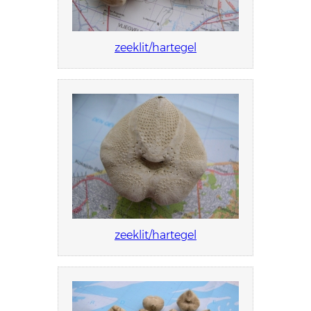
zeeklit/hartegel
zeeklit/hartegel