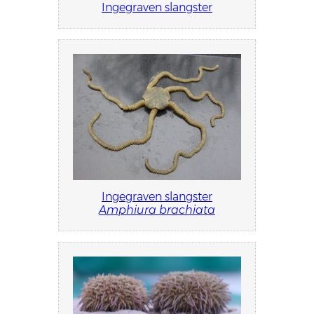
Ingegraven slangster
Ingegraven slangster
Amphiura brachiata