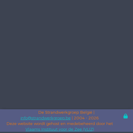
De Strandwerkgroep België |
info@strandwerkgroep.be
| 2004 - 2026
Deze website wordt gehost en medebeheerd door het
Vlaams Instituut voor de Zee (VLIZ)