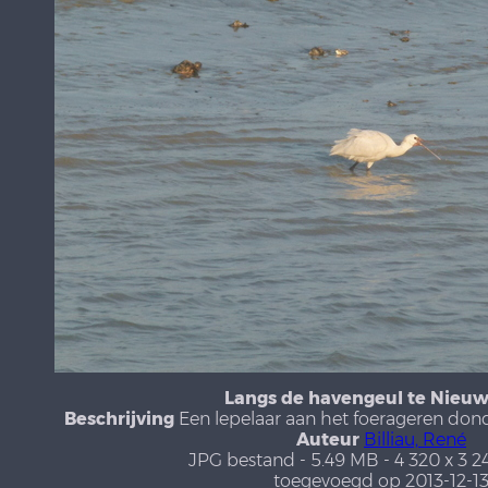
Langs de havengeul te Nieu
Beschrijving
Een lepelaar aan het foerageren do
Auteur
Billiau, René
JPG bestand
- 5.49 MB
- 4 320 x 3 2
toegevoegd op 2013-12-1