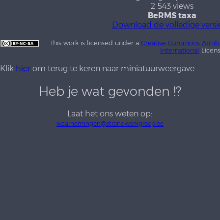
2 543 views
BeRMS taxa
Download de volledige versi
This work is licensed under a
Creative Commons Attrib
International
Licen
Klik
hier
om terug te keren naar miniatuurweergave
Heb je wat gevonden !?
Laat het ons weten op:
waarnemingen@strandwerkgroep.be