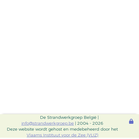
De Strandwerkgroep België |
info@strandwerkgroep.be
| 2004 - 2026
Deze website wordt gehost en medebeheerd door het
Vlaams Instituut voor de Zee (VLIZ)