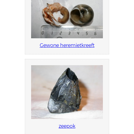
Gewone heremietkreeft
zeepok