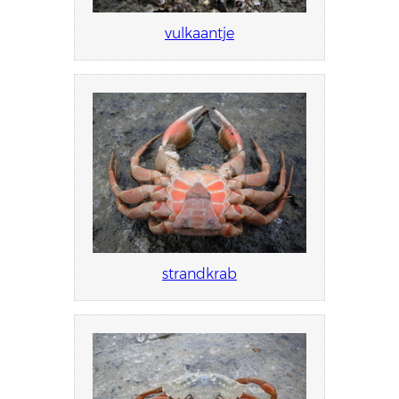
vulkaantje
strandkrab