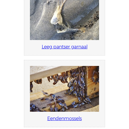
Leeg pantser garnaal
Eendenmossels