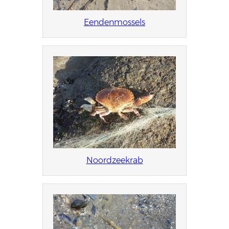
Eendenmossels
Noordzeekrab