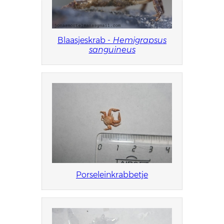
Blaasjeskrab -
Hemigrapsus
sanguineus
Porseleinkrabbetje