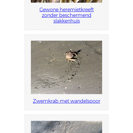
Gewone heremietkreeft
zonder beschermend
slakkenhuis
Zwemkrab met wandelspoor