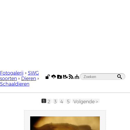
Fotogalerij
»
SWG
soorten
»
Dieren
»
Schaaldieren
1
2
3
4
5
Volgende >