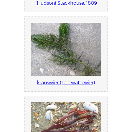
(Hudson) Stackhouse, 1809
kranswier (zoetwaterwier)