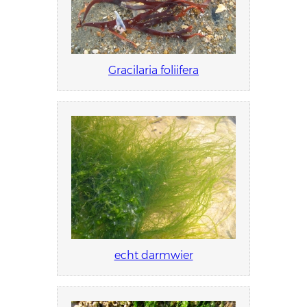
Gracilaria foliifera
echt darmwier