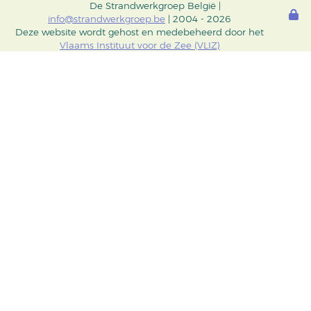
De Strandwerkgroep België |
info@strandwerkgroep.be
| 2004 - 2026
Deze website wordt gehost en medebeheerd door het
Vlaams Instituut voor de Zee (VLIZ)