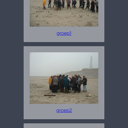
groep1
groep2