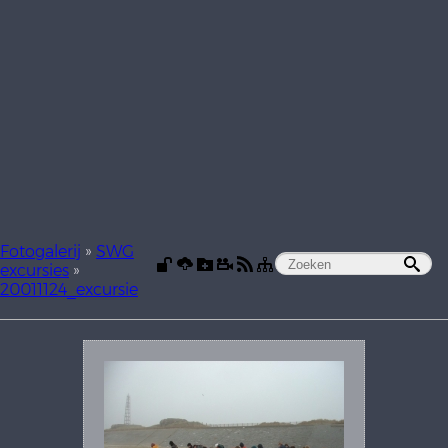
Fotogalerij
»
SWG
excursies
»
20011124_excursie