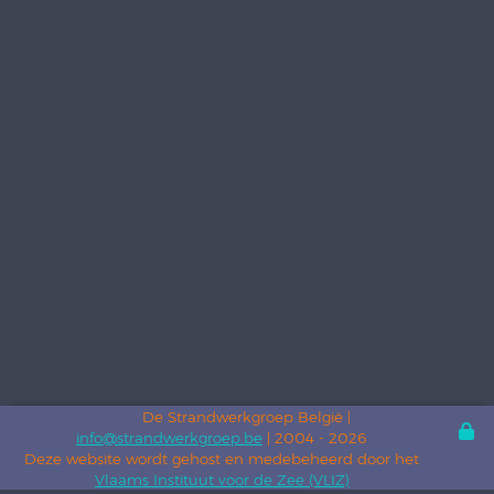
De Strandwerkgroep België |
info@strandwerkgroep.be
| 2004 - 2026
Deze website wordt gehost en medebeheerd door het
Vlaams Instituut voor de Zee (VLIZ)