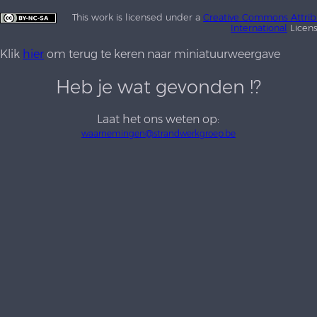
This work is licensed under a
Creative Commons Attrib
International
Licen
Klik
hier
om terug te keren naar miniatuurweergave
Heb je wat gevonden !?
Laat het ons weten op:
waarnemingen@strandwerkgroep.be