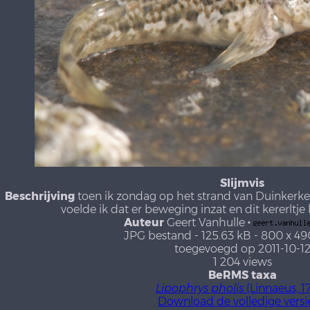
Slijmvis
Beschrijving
toen ik zondag op het strand van Duinkerke 
voelde ik dat er beweging inzat en dit kererltj
Auteur
Geert Vanhulle
·
JPG bestand
- 125.63 kB
- 800 x 49
toegevoegd op 2011-10-1
1 204 views
BeRMS taxa
Lipophrys pholis
(Linnaeus, 1
Download de volledige versi