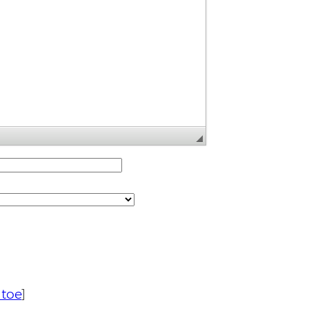
 toe
]