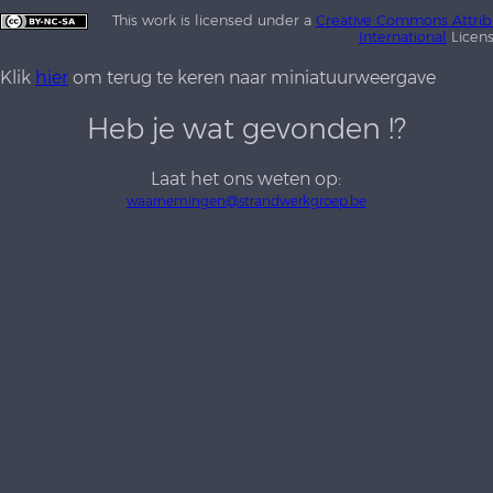
This work is licensed under a
Creative Commons Attrib
International
Licen
Klik
hier
om terug te keren naar miniatuurweergave
Heb je wat gevonden !?
Laat het ons weten op:
waarnemingen@strandwerkgroep.be