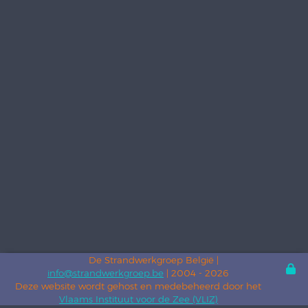
De Strandwerkgroep België |
info@strandwerkgroep.be
| 2004 - 2026
Deze website wordt gehost en medebeheerd door het
Vlaams Instituut voor de Zee (VLIZ)