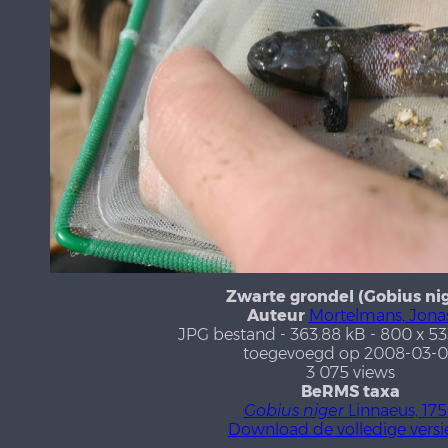
Zwarte grondel (Gobius ni
Auteur
Mortelmans, Jona
JPG bestand
- 363.88 kB
- 800 x 53
toegevoegd op 2008-03-
3 075 views
BeRMS taxa
Gobius niger
Linnaeus, 17
Download de volledige versi