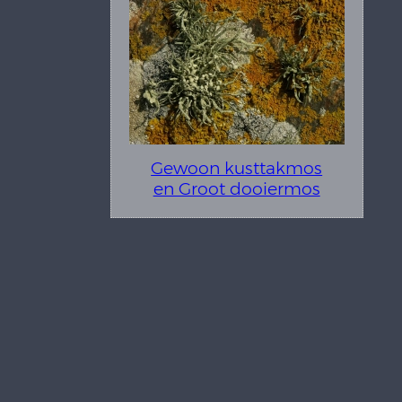
Gewoon kusttakmos
en Groot dooiermos