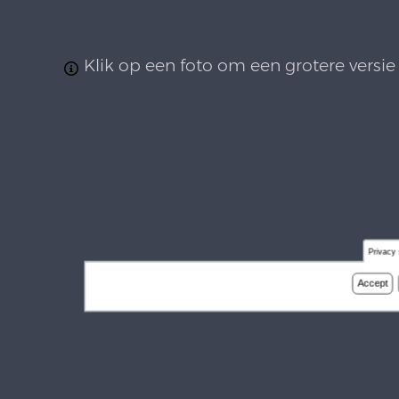
Klik op een foto om een grotere versie 
Privacy 
Accept
De Stra
Deze website wor