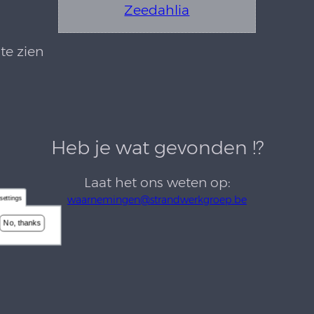
Zeedahlia
te zien
Heb je wat gevonden !?
Laat het ons weten op:
waarnemingen@strandwerkgroep.be
settings
No, thanks
ndwerkgroep België |
info@strandwerkgroep.be
| 2004 - 2
dt gehost en medebeheerd door het
Vlaams Instituut voor 