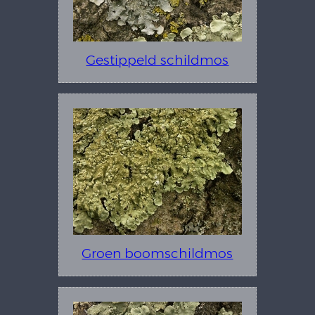
Gestippeld schildmos
Groen boomschildmos