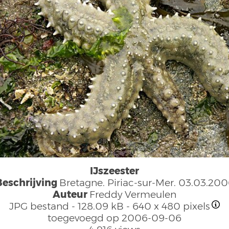
IJszeester
Beschrijving
Bretagne. Piriac-sur-Mer. 03.03.200
Auteur
Freddy Vermeulen
JPG bestand
- 128.09 kB
- 640 x 480 pixels
toegevoegd op 2006-09-06