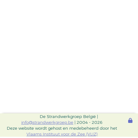
De Strandwerkgroep België |
info@strandwerkgroep.be
| 2004 - 2026
Deze website wordt gehost en medebeheerd door het
Vlaams Instituut voor de Zee (VLIZ)