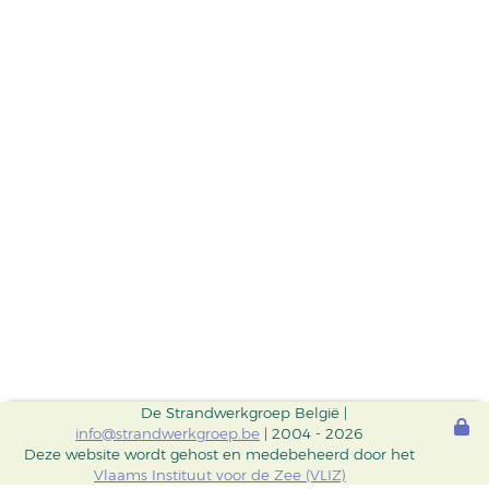
De Strandwerkgroep België |
info@strandwerkgroep.be
| 2004 - 2026
Deze website wordt gehost en medebeheerd door het
Vlaams Instituut voor de Zee (VLIZ)