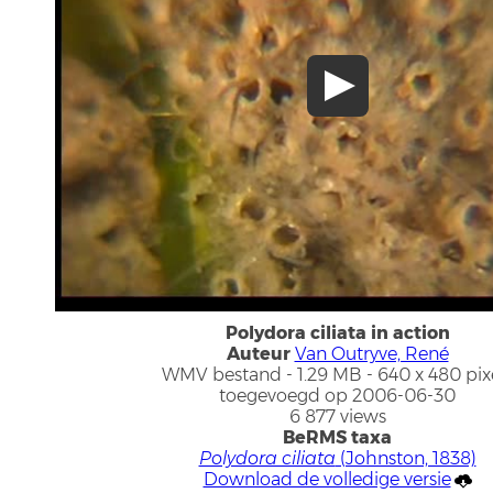
Polydora ciliata in action
Auteur
Van Outryve, René
WMV bestand
- 1.29 MB
- 640 x 480 pix
toegevoegd op 2006-06-30
6 877 views
BeRMS taxa
Polydora ciliata
(Johnston, 1838)
Download de volledige versie