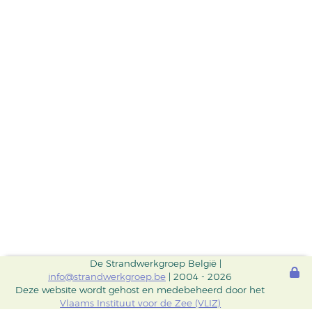
De Strandwerkgroep België |
info@strandwerkgroep.be
| 2004 - 2026
Deze website wordt gehost en medebeheerd door het
Vlaams Instituut voor de Zee (VLIZ)