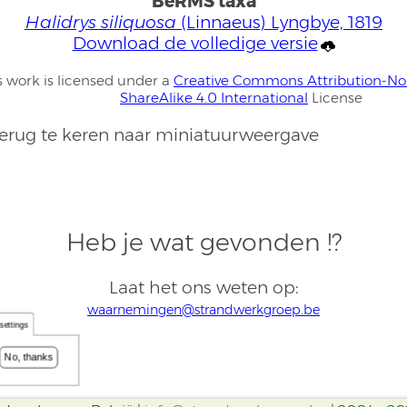
BeRMS taxa
Halidrys siliquosa
(Linnaeus) Lyngbye, 1819
Download de volledige versie
s work is licensed under a
Creative Commons Attribution-N
ShareAlike 4.0 International
License
rug te keren naar miniatuurweergave
Heb je wat gevonden !?
Laat het ons weten op:
waarnemingen@strandwerkgroep.be
settings
No, thanks