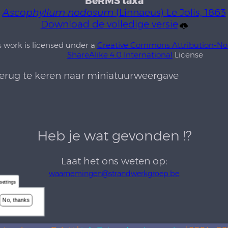
BeRMS taxa
Ascophyllum nodosum
(Linnaeus) Le Jolis, 1863
Download de volledige versie
s work is licensed under a
Creative Commons Attribution-N
ShareAlike 4.0 International
License
rug te keren naar miniatuurweergave
Heb je wat gevonden !?
Laat het ons weten op:
waarnemingen@strandwerkgroep.be
settings
No, thanks