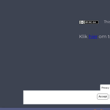
Thi
Klik
hier
om te
Privacy 
Accept