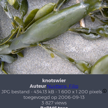
knotswier
Auteur
Nuyttens, Filip
JPG bestand
- 434.13 kB
- 1 600 x 1 200 pixels
toegevoegd op 2006-09-13
3 827 views