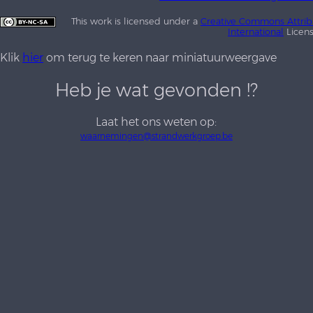
This work is licensed under a
Creative Commons Attrib
International
Licen
Klik
hier
om terug te keren naar miniatuurweergave
Heb je wat gevonden !?
Laat het ons weten op:
waarnemingen@strandwerkgroep.be