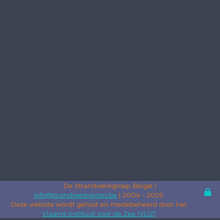
De Strandwerkgroep België |
info@strandwerkgroep.be
| 2004 - 2026
Deze website wordt gehost en medebeheerd door het
Vlaams Instituut voor de Zee (VLIZ)