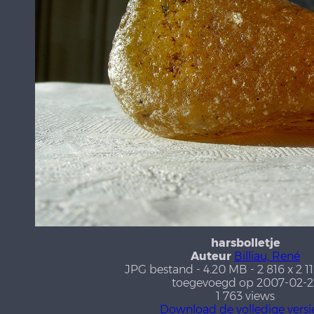
harsbolletje
Auteur
Billiau, René
JPG bestand
- 4.20 MB
- 2 816 x 2 1
toegevoegd op 2007-02-2
1 763 views
Download de volledige versi