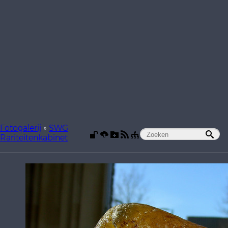
Fotogalerij
»
SWG
Rariteitenkabinet