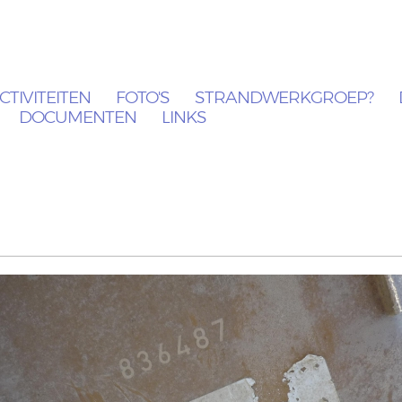
CTIVITEITEN
FOTO'S
STRANDWERKGROEP?
DOCUMENTEN
LINKS