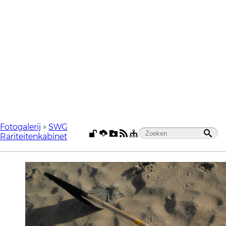
Fotogalerij
»
SWG
Rariteitenkabinet