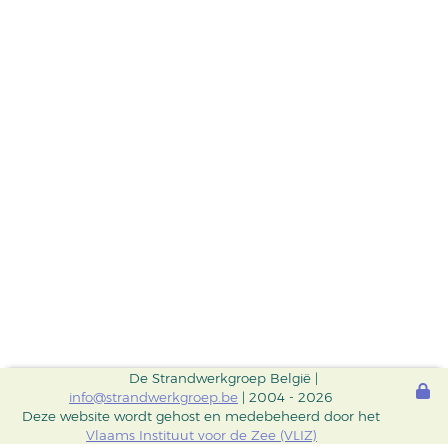
De Strandwerkgroep België |
info@strandwerkgroep.be
| 2004 - 2026
Deze website wordt gehost en medebeheerd door het
Vlaams Instituut voor de Zee (VLIZ)