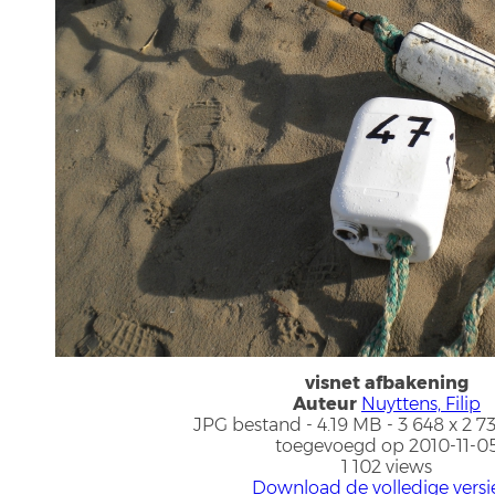
visnet afbakening
Auteur
Nuyttens, Filip
JPG bestand
- 4.19 MB
- 3 648 x 2 7
toegevoegd op 2010-11-0
1 102 views
Download de volledige versi