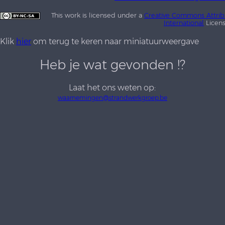
This work is licensed under a
Creative Commons Attrib
International
Licen
Klik
hier
om terug te keren naar miniatuurweergave
Heb je wat gevonden !?
Laat het ons weten op:
waarnemingen@strandwerkgroep.be