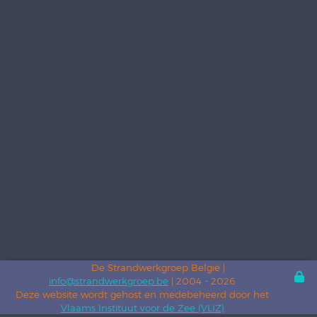
De Strandwerkgroep België |
info@strandwerkgroep.be
| 2004 - 2026
Deze website wordt gehost en medebeheerd door het
Vlaams Instituut voor de Zee (VLIZ)