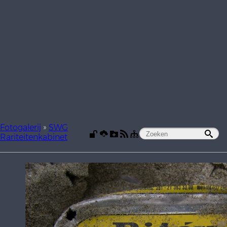
Fotogalerij
»
SWG
Rariteitenkabinet