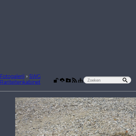
Fotogalerij
»
SWG
Rariteitenkabinet