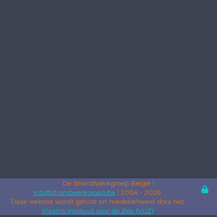
De Strandwerkgroep België |
info@strandwerkgroep.be
| 2004 - 2026
Deze website wordt gehost en medebeheerd door het
Vlaams Instituut voor de Zee (VLIZ)