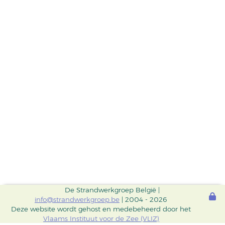
De Strandwerkgroep België |
info@strandwerkgroep.be
| 2004 - 2026
Deze website wordt gehost en medebeheerd door het
Vlaams Instituut voor de Zee (VLIZ)