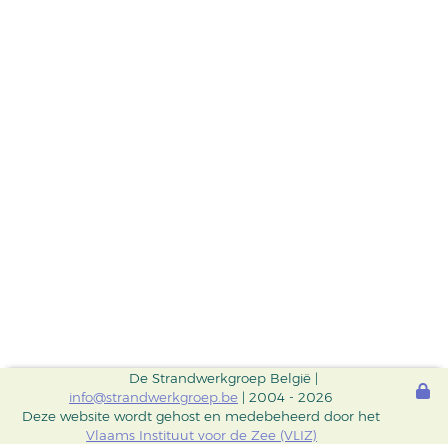
De Strandwerkgroep België |
info@strandwerkgroep.be
| 2004 - 2026
Deze website wordt gehost en medebeheerd door het
Vlaams Instituut voor de Zee (VLIZ)