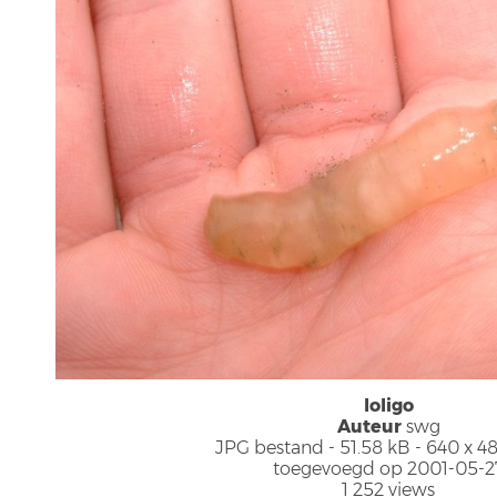
loligo
Auteur
swg
JPG bestand
- 51.58 kB
- 640 x 48
toegevoegd op 2001-05-2
1 252 views