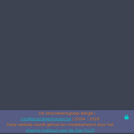
De Strandwerkgroep België |
info@strandwerkgroep.be
| 2004 - 2026
Deze website wordt gehost en medebeheerd door het
Vlaams Instituut voor de Zee (VLIZ)