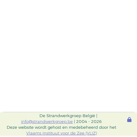
De Strandwerkgroep België |
info@strandwerkgroep.be
| 2004 - 2026
Deze website wordt gehost en medebeheerd door het
Vlaams Instituut voor de Zee (VLIZ)