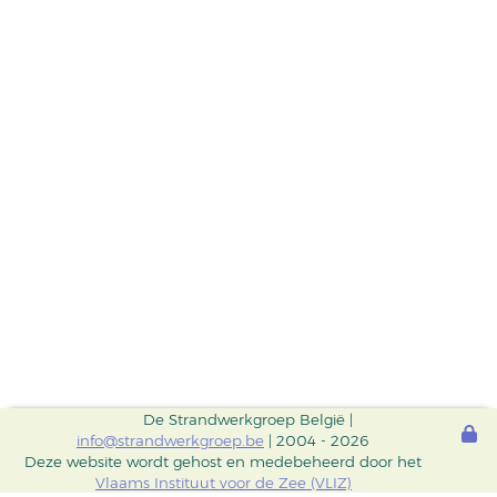
De Strandwerkgroep België |
info@strandwerkgroep.be
| 2004 - 2026
Deze website wordt gehost en medebeheerd door het
Vlaams Instituut voor de Zee (VLIZ)