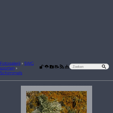
Fotogalerij
»
SWG
soorten
»
Schimmels