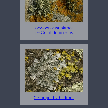
Gewoon kusttakmos
en Groot dooiermos
Gestippeld schildmos