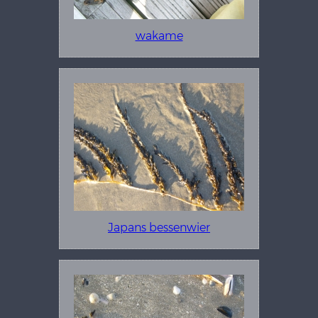
wakame
Japans bessenwier