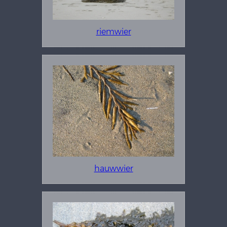
riemwier
hauwwier