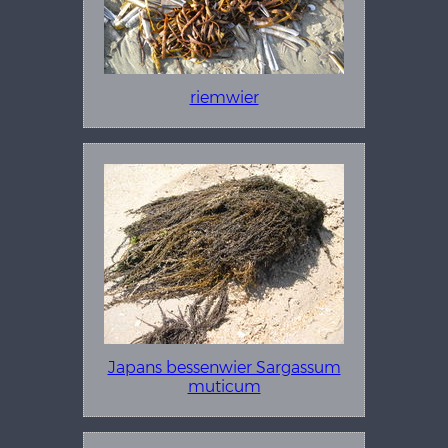
riemwier
Japans bessenwier Sargassum
muticum