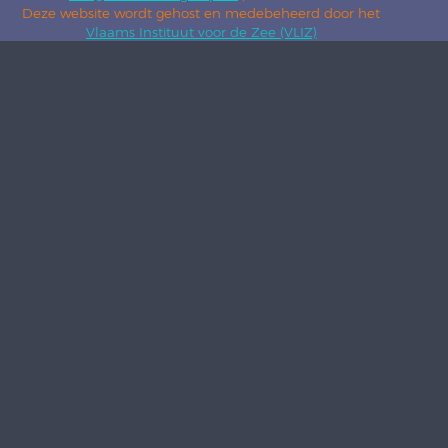
Deze website wordt gehost en medebeheerd door het
Vlaams Instituut voor de Zee (VLIZ)