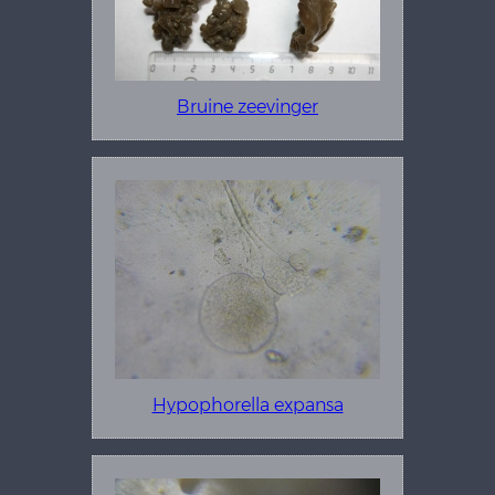
Bruine zeevinger
Hypophorella expansa