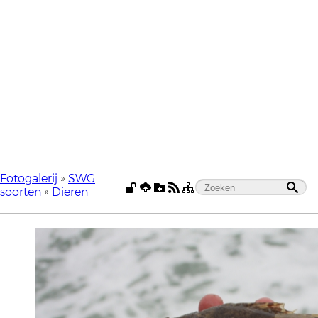
Fotogalerij
»
SWG
soorten
»
Dieren