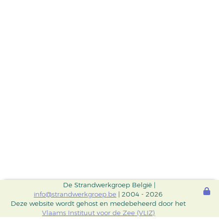
De Strandwerkgroep België |
info@strandwerkgroep.be
| 2004 - 2026
Deze website wordt gehost en medebeheerd door het
Vlaams Instituut voor de Zee (VLIZ)