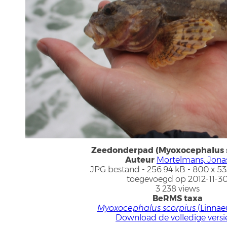
Zeedonderpad (Myoxocephalus s
Auteur
Mortelmans, Jona
JPG bestand
- 256.94 kB
- 800 x 53
toegevoegd op 2012-11-3
3 238 views
BeRMS taxa
Myoxocephalus scorpius
(Linnaeu
Download de volledige versi