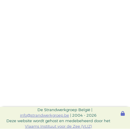
De Strandwerkgroep België |
info@strandwerkgroep.be
| 2004 - 2026
Deze website wordt gehost en medebeheerd door het
Vlaams Instituut voor de Zee (VLIZ)