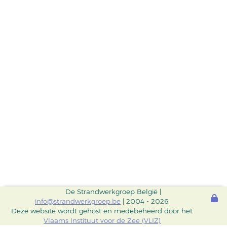
De Strandwerkgroep België |
info@strandwerkgroep.be
| 2004 - 2026
Deze website wordt gehost en medebeheerd door het
Vlaams Instituut voor de Zee (VLIZ)