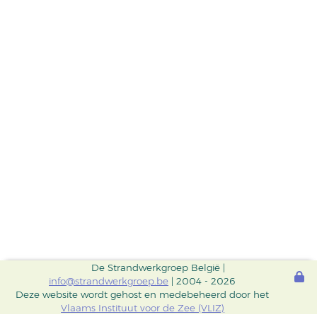
De Strandwerkgroep België |
info@strandwerkgroep.be
| 2004 - 2026
Deze website wordt gehost en medebeheerd door het
Vlaams Instituut voor de Zee (VLIZ)