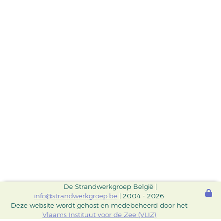
De Strandwerkgroep België |
info@strandwerkgroep.be
| 2004 - 2026
Deze website wordt gehost en medebeheerd door het
Vlaams Instituut voor de Zee (VLIZ)