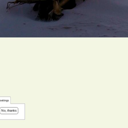
settings
No, thanks