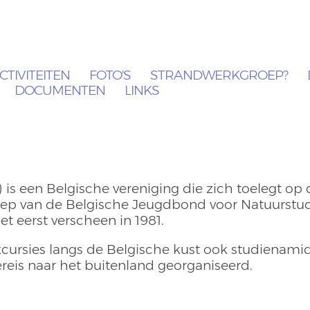
CTIVITEITEN
FOTO'S
STRANDWERKGROEP?
DOCUMENTEN
LINKS
s een Belgische vereniging die zich toelegt op 
oep van de Belgische Jeugdbond voor Natuurstud
het eerst verscheen in 1981.
xcursies langs de Belgische kust ook studienami
eis naar het buitenland georganiseerd.