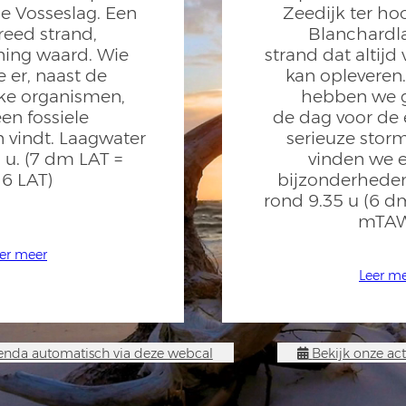
e Vosseslag. Een
Zeedijk ter ho
eed strand,
Blanchardl
ning waard. Wie
strand dat altijd
e er, naast de
kan opleveren
jke organismen,
hebben we g
en fossiele
de dag voor de 
 vindt. Laagwater
serieuze stor
 u. (7 dm LAT =
vinden we 
16 LAT)
bijzonderhede
rond 9.35 u (6 d
mTAW
er meer
Leer m
nda automatisch via deze webcal
Bekijk onze act