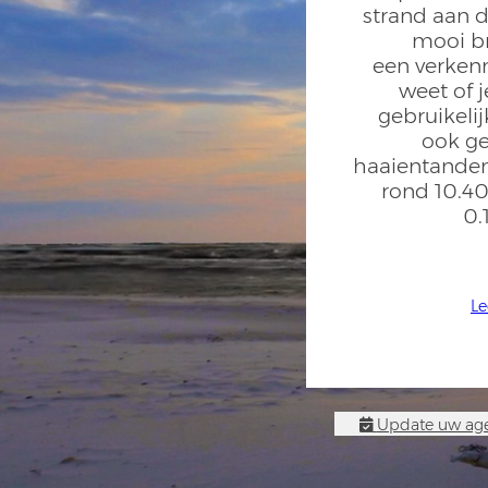
strand aan d
mooi br
een verken
weet of j
gebruikeli
ook ge
haaientanden
rond 10.40
0.
Le
Update uw age