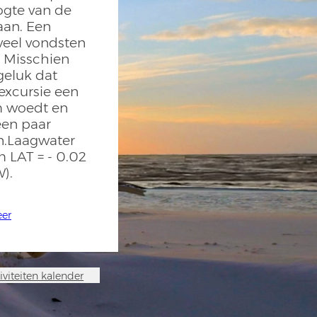
ogte van de
aan. Een
 veel vondsten
. Misschien
eluk dat
excursie een
m woedt en
een paar
n.Laagwater
m LAT = - 0.02
).
eer
iviteiten kalender