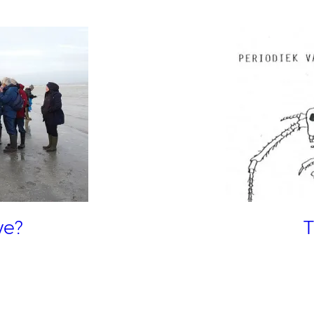
we?
T