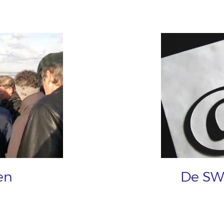
en
De SW