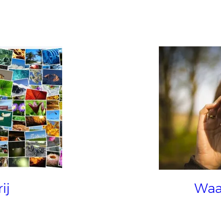
ij
Waa