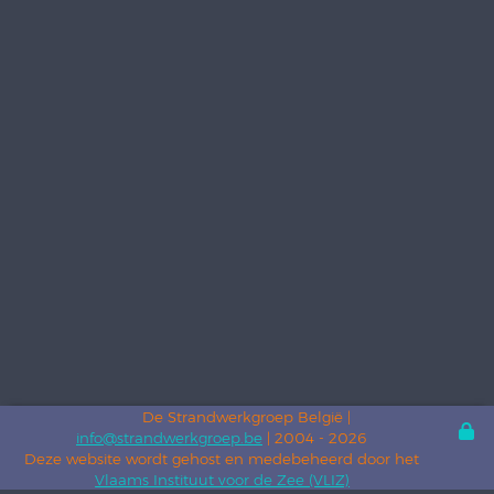
De Strandwerkgroep België |
info@strandwerkgroep.be
| 2004 - 2026
Deze website wordt gehost en medebeheerd door het
Vlaams Instituut voor de Zee (VLIZ)