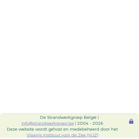
De Strandwerkgroep België |
info@strandwerkgroep.be
| 2004 - 2026
Deze website wordt gehost en medebeheerd door het
Vlaams Instituut voor de Zee (VLIZ)