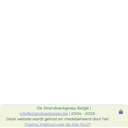
De Strandwerkgroep België |
info@strandwerkgroep.be
| 2004 - 2026
Deze website wordt gehost en medebeheerd door het
Vlaams Instituut voor de Zee (VLIZ)