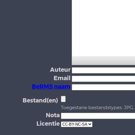
Auteur
Email
BeRMS naam
*
Bestand(en)
Toegestane bestandstypes: JPG,
Nota
Licentie