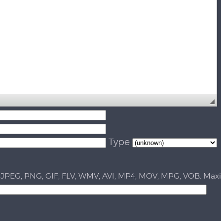
Type
 JPEG, PNG, GIF, FLV, WMV, AVI, MP4, MOV, MPG, VOB. Ma