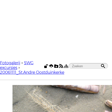
Fotogalerij
»
SWG
excursies
»
20061111_St.Andre Oostduinkerke