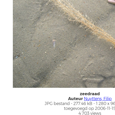
zeedraad
Auteur
Nuyttens, Filip
JPG bestand
- 277.46 kB
- 1 280 x 9
toegevoegd op 2006-11-1
4 703 views