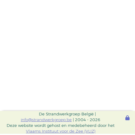
De Strandwerkgroep België |
info@strandwerkgroep.be
| 2004 - 2026
Deze website wordt gehost en medebeheerd door het
Vlaams Instituut voor de Zee (VLIZ)