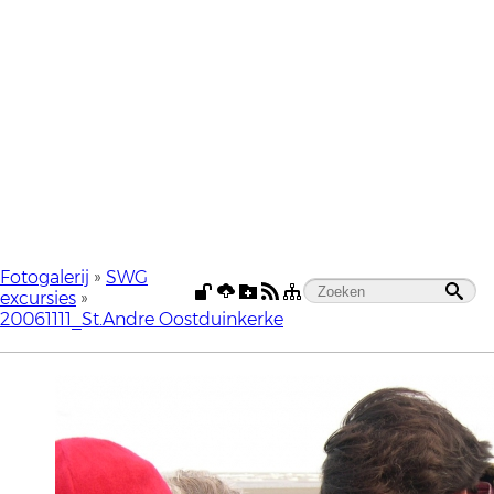
Fotogalerij
»
SWG
excursies
»
20061111_St.Andre Oostduinkerke