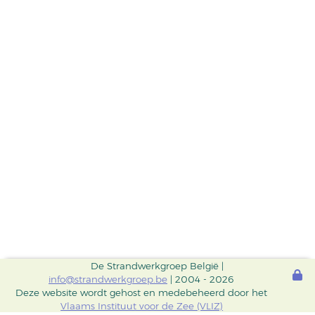
De Strandwerkgroep België |
info@strandwerkgroep.be
| 2004 - 2026
Deze website wordt gehost en medebeheerd door het
Vlaams Instituut voor de Zee (VLIZ)