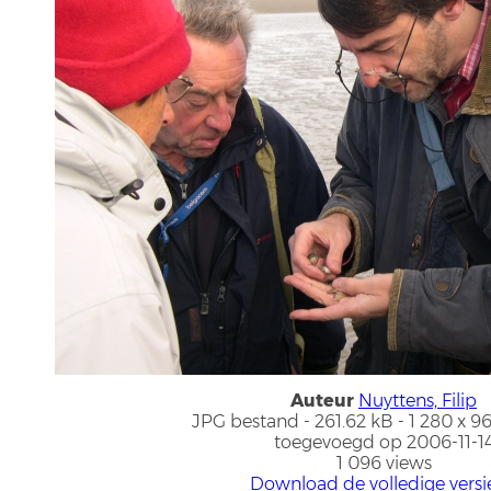
Auteur
Nuyttens, Filip
JPG bestand
- 261.62 kB
- 1 280 x 9
toegevoegd op 2006-11-1
1 096 views
Download de volledige versi