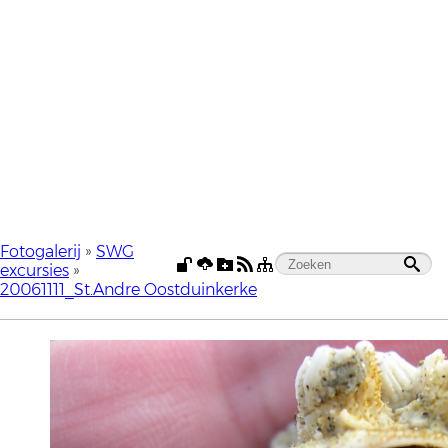
Fotogalerij
»
SWG
excursies
»
20061111_St.Andre Oostduinkerke