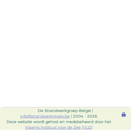
De Strandwerkgroep België |
info@strandwerkgroep.be
| 2004 - 2026
Deze website wordt gehost en medebeheerd door het
Vlaams Instituut voor de Zee (VLIZ)