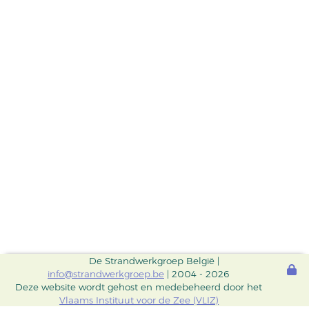
De Strandwerkgroep België |
info@strandwerkgroep.be
| 2004 - 2026
Deze website wordt gehost en medebeheerd door het
Vlaams Instituut voor de Zee (VLIZ)