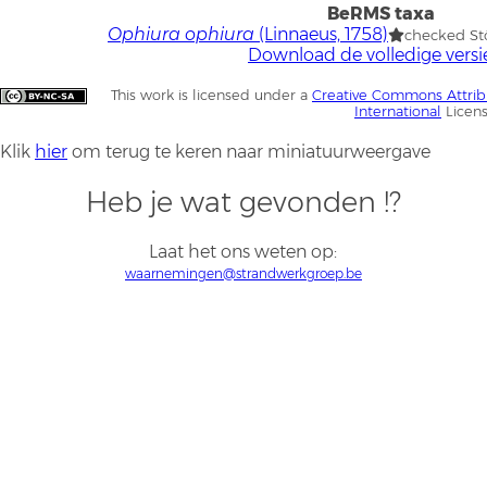
BeRMS taxa
Ophiura ophiura
(Linnaeus, 1758)
checked St
Download de volledige versi
This work is licensed under a
Creative Commons Attrib
International
Licen
Klik
hier
om terug te keren naar miniatuurweergave
Heb je wat gevonden !?
Laat het ons weten op:
waarnemingen@strandwerkgroep.be