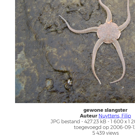
gewone slangster
Auteur
Nuyttens, Filip
JPG bestand
- 427.23 kB
- 1 600 x 1 
toegevoegd op 2006-09-1
5 439 views