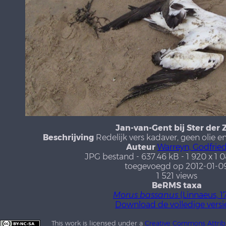
Jan-van-Gent bij Ster der 
Beschrijving
Redelijk vers kadaver, geen olie 
Auteur
Warreyn, Godfrie
JPG bestand
- 637.46 kB
- 1 920 x 1 
toegevoegd op 2012-01-0
1 521 views
BeRMS taxa
Morus bassanus
(Linnaeus, 1
Download de volledige versi
This work is licensed under a
Creative Commons Attrib