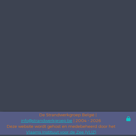
De Strandwerkgroep België |
info@strandwerkgroep.be
| 2004 - 2026
Deze website wordt gehost en medebeheerd door het
Vlaams Instituut voor de Zee (VLIZ)