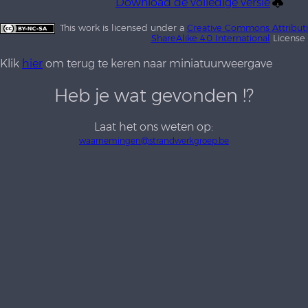
Download de volledige versie
This work is licensed under a
Creative Commons Attribu
ShareAlike 4.0 International
License
Klik
hier
om terug te keren naar miniatuurweergave
Heb je wat gevonden !?
Laat het ons weten op:
waarnemingen@strandwerkgroep.be