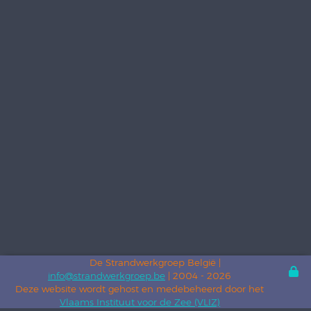
De Strandwerkgroep België |
info@strandwerkgroep.be
| 2004 - 2026
Deze website wordt gehost en medebeheerd door het
Vlaams Instituut voor de Zee (VLIZ)