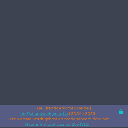
De Strandwerkgroep België |
info@strandwerkgroep.be
| 2004 - 2026
Deze website wordt gehost en medebeheerd door het
Vlaams Instituut voor de Zee (VLIZ)