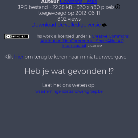
Auteur
Goossens, Leslie
JPG bestand
- 22.28 kB
- 320 x 480 pixels
toegevoegd op 2012-06-11
802 views
Download de volledige versie
This work is licensed under a
Creative Commons
Attribution-NonCommercial-ShareAlike 4.0
International
License
Klik
hier
om terug te keren naar miniatuurweergave
Heb je wat gevonden !?
Laat het ons weten op:
waarnemingen@strandwerkgroep.be